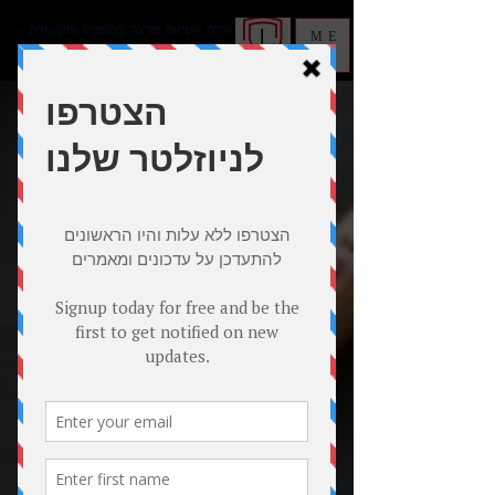
אילת אטיאס מרצה במשפט ותקשורת -
ME
מנטורית לעמידה בפני קהל ומצלמה
NU