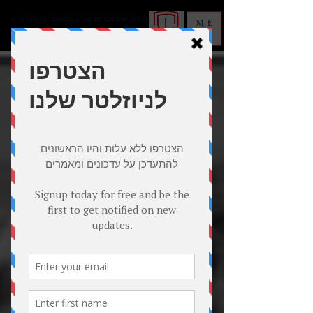
אילת אטיאס מרצה במשפט ותקשורת -
ME
מנטורית לעמידה בפני קהל ומצלמה
NU